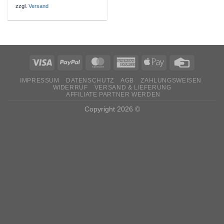
zzgl.
Versand
IMPRESSUM
DATENSCHUTZ
AGB
ZAHLUNGSWEISEN
WIDERRUF
VERSAND & LIEFERUNG
AFFILIATE PARTNER WERDEN
Copyright 2026 ©