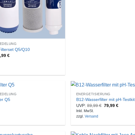
REDELUNG
Filterset Q5/Q10
9,99
€
REDELUNG
ENERGETISIERUNG
ter Q5
B12-Wasserfilter mit pH-Testkit
UVP:
89,99
€
79,99
€
Inkl. MwSt.
zzgl.
Versand