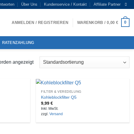
ntworten
Über Uns
Kundenservice / Kontakt
Affiliate Partner
0
ANMELDEN / REGISTRIEREN
WARENKORB /
0,00
€
RATENZAHLUNG
erden angezeigt
FILTER & VEREDELUNG
Kohleblockfilter Q5
9,99
€
Inkl. MwSt.
zzgl.
Versand