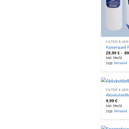
FILTER & VE
Kaiserquell 
29,99
€
–
8
Inkl. MwSt.
zzgl.
Versand
FILTER & VE
Aktivkohlefil
9,99
€
Inkl. MwSt.
zzgl.
Versand