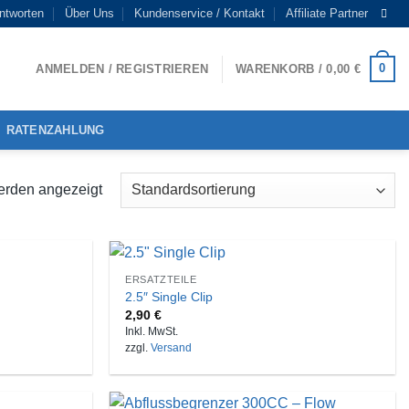
ntworten
Über Uns
Kundenservice / Kontakt
Affiliate Partner
0
ANMELDEN / REGISTRIEREN
WARENKORB /
0,00
€
RATENZAHLUNG
erden angezeigt
ERSATZTEILE
2.5″ Single Clip
2,90
€
Inkl. MwSt.
zzgl.
Versand