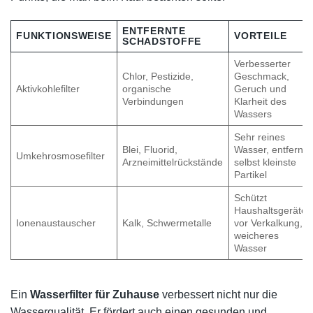
ENTFERNTE
FUNKTIONSWEISE
VORTEILE
SCHADSTOFFE
Verbesserter
Chlor, Pestizide,
Geschmack,
Aktivkohlefilter
organische
Geruch und
Verbindungen
Klarheit des
Wassers
Sehr reines
Blei, Fluorid,
Wasser, entfernt
Umkehrosmosefilter
Arzneimittelrückstände
selbst kleinste
Partikel
Schützt
Haushaltsgeräte
Ionenaustauscher
Kalk, Schwermetalle
vor Verkalkung,
weicheres
Wasser
Ein
Wasserfilter für Zuhause
verbessert nicht nur die
Wasserqualität. Er fördert auch einen gesunden und