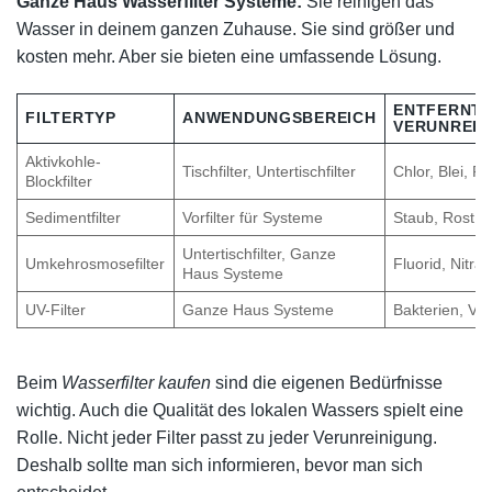
Ganze Haus Wasserfilter Systeme:
Sie reinigen das
Wasser in deinem ganzen Zuhause. Sie sind größer und
kosten mehr. Aber sie bieten eine umfassende Lösung.
ENTFERNT
FILTERTYP
ANWENDUNGSBEREICH
VERUNREIN
Aktivkohle-
Tischfilter, Untertischfilter
Chlor, Blei, Pe
Blockfilter
Sedimentfilter
Vorfilter für Systeme
Staub, Rost, 
Untertischfilter, Ganze
Umkehrosmosefilter
Fluorid, Nitrat
Haus Systeme
UV-Filter
Ganze Haus Systeme
Bakterien, Vir
Beim
Wasserfilter kaufen
sind die eigenen Bedürfnisse
wichtig. Auch die Qualität des lokalen Wassers spielt eine
Rolle. Nicht jeder Filter passt zu jeder Verunreinigung.
Deshalb sollte man sich informieren, bevor man sich