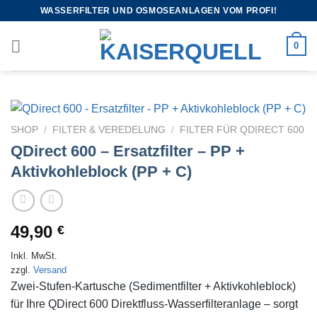
WASSERFILTER UND OSMOSEANLAGEN VOM PROFI!
0
SHOP
/
FILTER & VEREDELUNG
/
FILTER FÜR QDIRECT 600
QDirect 600 – Ersatzfilter – PP +
Aktivkohleblock (PP + C)
49,90
€
Inkl. MwSt.
zzgl.
Versand
Zwei-Stufen-Kartusche (Sedimentfilter + Aktivkohleblock)
für Ihre QDirect 600 Direktfluss-Wasserfilteranlage – sorgt