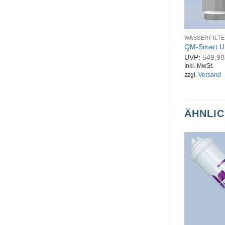
WASSERFILT
QM-Smart U
UVP:
549,9
Inkl. MwSt.
zzgl.
Versand
ÄHNLI