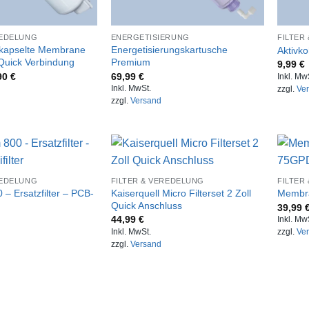
REDELUNG
ENERGETISIERUNG
FILTER
kapselte Membrane
Energetisierungskartusche
Aktivko
Quick Verbindung
Premium
9,99
€
90
€
69,99
€
Inkl. Mw
Inkl. MwSt.
zzgl.
Ve
zzgl.
Versand
REDELUNG
FILTER & VEREDELUNG
FILTER
 – Ersatzfilter – PCB-
Kaiserquell Micro Filterset 2 Zoll
Membr
Quick Anschluss
39,99
44,99
€
Inkl. Mw
Inkl. MwSt.
zzgl.
Ve
zzgl.
Versand