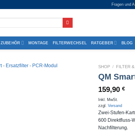
Fragen und A
ZUBEHÖR
MONTAGE
FILTERWECHSEL
RATGEBER
BLOG
SHOP
/
FILTER 
QM Smart
159,90
€
Inkl. MwSt.
zzgl.
Versand
Zwei-Stufen-Kartu
600 Direktfluss-W
Nachfilterung.