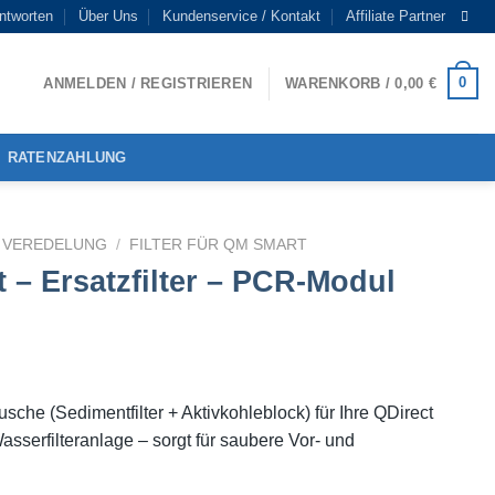
ntworten
Über Uns
Kundenservice / Kontakt
Affiliate Partner
0
ANMELDEN / REGISTRIEREN
WARENKORB /
0,00
€
RATENZAHLUNG
& VEREDELUNG
/
FILTER FÜR QM SMART
 – Ersatzfilter – PCR-Modul
sche (Sedimentfilter + Aktivkohleblock) für Ihre QDirect
asserfilteranlage – sorgt für saubere Vor- und