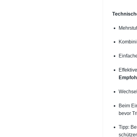
Technische
Mehrstuf
Kombinie
Einfach
Effekti
Empfohl
Wechseli
Beim Ein
bevor T
Tipp: Be
schütze