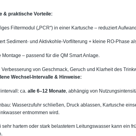
 & praktische Vorteile:
iges Filtermodul („PCR“) in einer Kartusche – reduziert Aufwa
rt Sediment- und Aktivkohle-Vorfilterung + kleine RO-Phase a
e Montage – passend für die QM Smart Anlage.
ve Verbesserung von Geschmack, Geruch und Klarheit des Trin
ene Wechsel-Intervalle & Hinweise:
ntervall: ca.
alle 6–12 Monate
, abhängig von Nutzungsintensit
bau: Wasserzufuhr schließen, Druck ablassen, Kartusche einsetz
rinkwasser entnommen wird.
i sehr hartem oder stark belastetem Leitungswasser kann ein f
n.