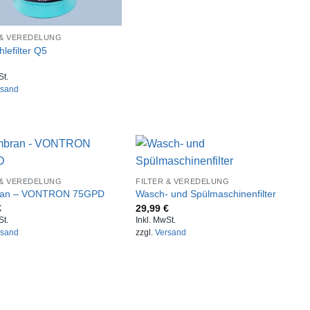
 & VEREDELUNG
hlefilter Q5
St.
rsand
 & VEREDELUNG
FILTER & VEREDELUNG
an – VONTRON 75GPD
Wasch- und Spülmaschinenfilter
€
29,99
€
St.
Inkl. MwSt.
rsand
zzgl.
Versand