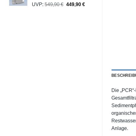
UVP:
549,90
€
449,90
€
BESCHREIB
Die „PCR“-
Gesamtfiltr
Sedimentph
organischen
Restwasser
Anlage.